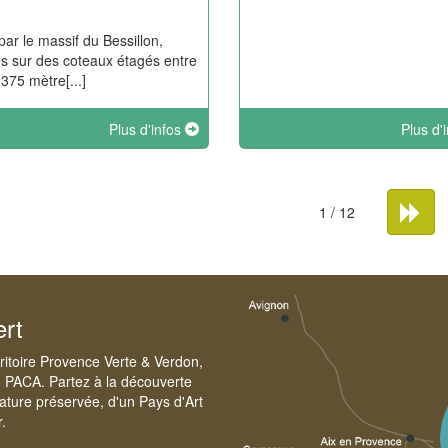
par le massif du Bessillon,
lés sur des coteaux étagés entre
 375 mètre[...]
Plus d'infos
Plus d'
1 / 12
ert
rritoire Provence Verte & Verdon,
n PACA. Partez à la découverte
ature préservée, d'un Pays d'Art
r.