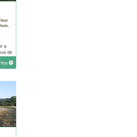
Fleur
ture,
er a
sous de
infos