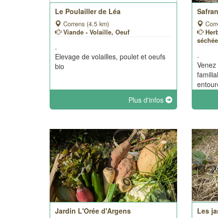
Le Poulailler de Léa
Safra
Correns (4.5 km)
Corr
Viande - Volaille, Oeuf
Herb
séché
.
.
Elevage de volailles, poulet et oeufs
Venez 
bio
famili
entouré
Plus d'infos
Jardin L'Orée d'Argens
Les j