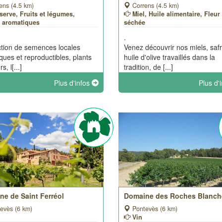
ens (4.5 km)
Correns (4.5 km)
erve, Fruits et légumes,
Miel, Huile alimentaire, Fleur 
 aromatiques
séchée
.
tion de semences locales
Venez découvrir nos miels, saf
iques et reproductibles, plants
huile d'olive travaillés dans la
s, l[...]
tradition, de [...]
Plus d'infos
Plus d'
ne de Saint Ferréol
Domaine des Roches Blanch
evès (6 km)
Pontevès (6 km)
Vin