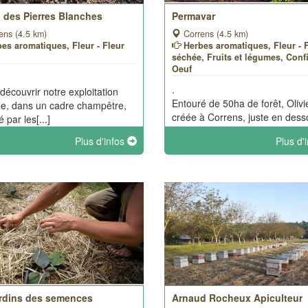
n des Pierres Blanches
Permavar
ens (4.5 km)
Correns (4.5 km)
es aromatiques, Fleur - Fleur
Herbes aromatiques, Fleur - 
e
séchée, Fruits et légumes, Confi
Oeuf
.
découvrir notre exploitation
Entouré de 50ha de forêt, Olivi
ale, dans un cadre champêtre,
créée à Correns, juste en des
 par les[...]
la célèbre croix [...]
Plus d'infos
Plus d'
ardins des semences
Arnaud Rocheux Apiculteur