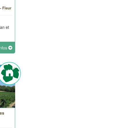
- Fleur
ran et
infos
es