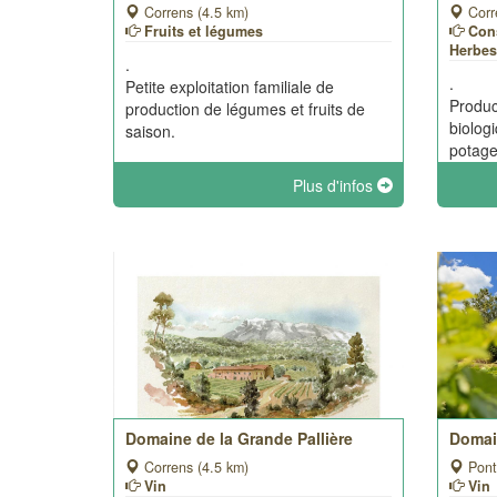
Correns (4.5 km)
Corr
Fruits et légumes
Cons
Herbes
.
.
Petite exploitation familiale de
Produc
production de légumes et fruits de
biolog
saison.
potager
Plus d'infos
Domaine de la Grande Pallière
Domai
Correns (4.5 km)
Pont
Vin
Vin