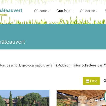
âteauvert
Où sortir
Que faire
Où dormir
risme
hâteauvert
s, descriptif, géolocalisation, avis TripAdvisor... Infos collectées par l'
Liste