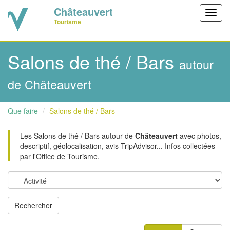
Châteauvert
Toggl
Tourisme
navig
Salons de thé / Bars
autour
de Châteauvert
Que faire
Salons de thé / Bars
Les Salons de thé / Bars autour de
Châteauvert
avec photos,
descriptif, géolocalisation, avis TripAdvisor... Infos collectées
par l'Office de Tourisme.