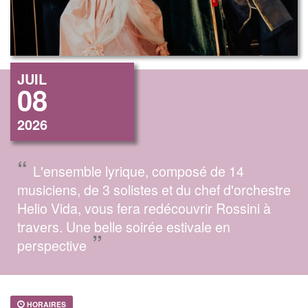
JUIL
08
2026
“
L'ensemble lyrique, composé de 14
musiciens, de 3 solistes et du chef d'orchestre
Helio Vida, vous fera redécouvrir Rossini à
travers. Une belle soirée estivale en
”
perspective
HORAIRES