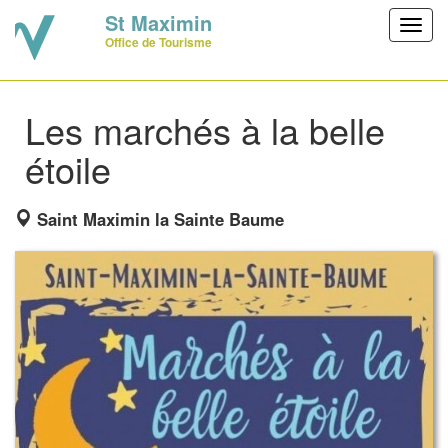
St Maximin
Toggl
Office de Tourisme
navig
Les marchés à la belle
étoile
Saint Maximin la Sainte Baume