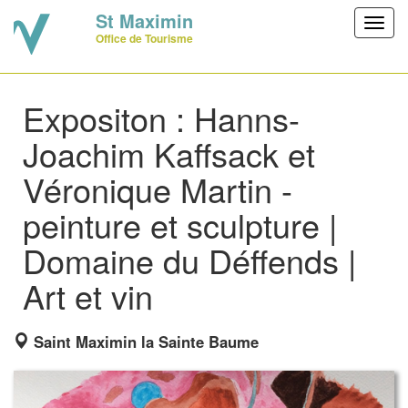
St Maximin
Toggl
Office de Tourisme
navig
Expositon : Hanns-
Joachim Kaffsack et
Véronique Martin -
peinture et sculpture |
Domaine du Déffends |
Art et vin
Saint Maximin la Sainte Baume