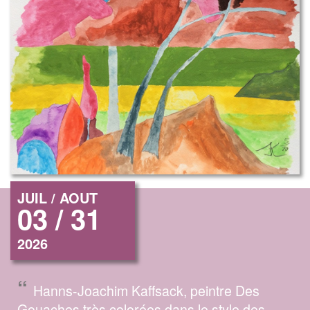
JUIL / AOUT
03 / 31
2026
“
Hanns-Joachim Kaffsack, peintre Des
Gouaches très colorées dans le style des