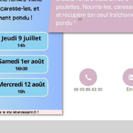
poulettes. Nourris-les, caress
et récupère ton oeuf fraîchem
”
pondu !
06 03 86 63 30
Ema