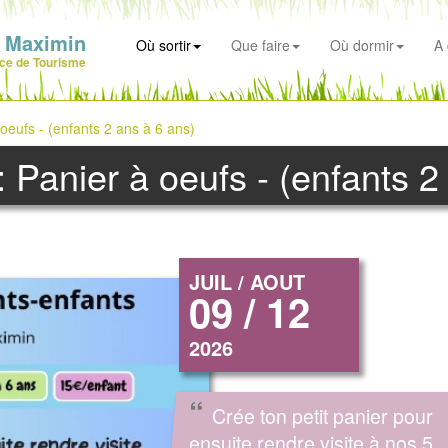
t Maximin
Où sortir
Que faire
Où dormir
A 
ice de Tourisme
 oeufs - (enfants 2 ans à 6 ans)
 : Panier à oeufs - (enfants 2
JUIL / AOUT
09 / 12
2026
“
Crée ton petit panier pour
ensuite rendre visite à nos 5