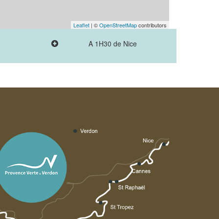
Leaflet
| ©
OpenStreetMap
contributors
A 1H30 de Nice