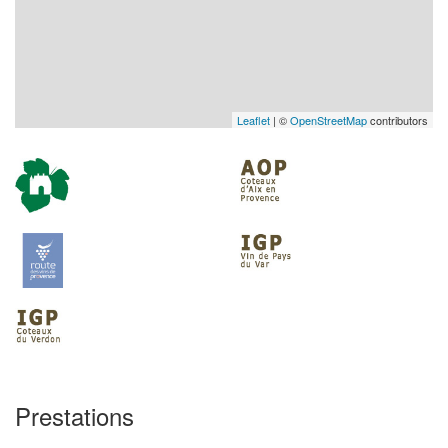
Leaflet
| ©
OpenStreetMap
contributors
Prestations