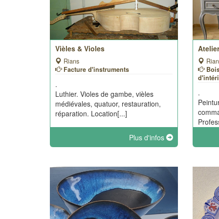
Vièles & Violes
Atelie
Rians
Rian
Facture d'instruments
Bois
d'intér
.
.
Luthier. Violes de gambe, vièles
Peintu
médiévales, quatuor, restauration,
comma
réparation. Location[...]
Profess
Plus d'infos