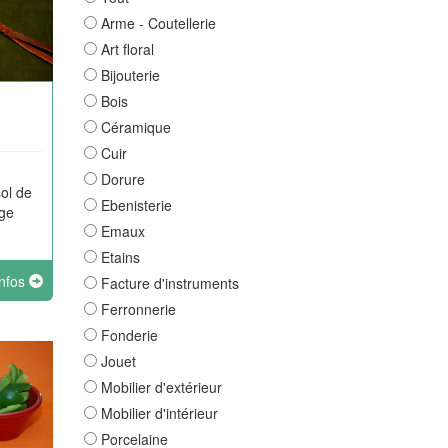
Arme - Coutellerie
Art floral
Bijouterie
Bois
Céramique
Cuir
Dorure
sol de
Ebenisterie
age
Emaux
Etains
infos
Facture d'instruments
Ferronnerie
Fonderie
Jouet
Mobilier d'extérieur
Mobilier d'intérieur
Porcelaine