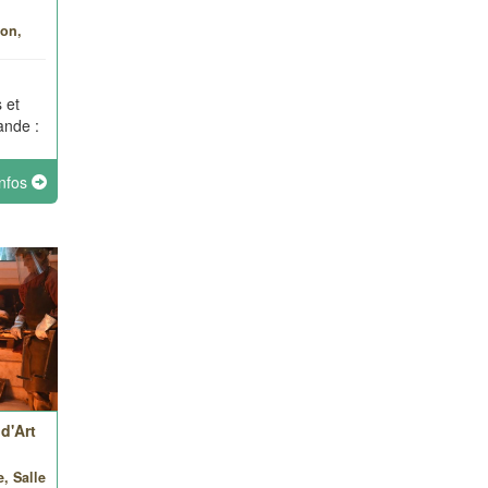
ion,
 et
ande :
infos
d'Art
e, Salle