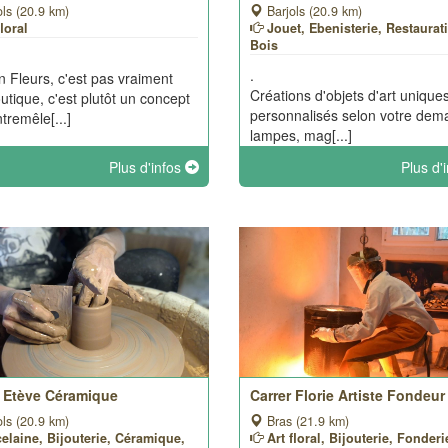
ls (20.9 km)
Barjols (20.9 km)
floral
Jouet, Ebenisterie, Restaurat
Bois
.
 Fleurs, c'est pas vraiment
Créations d'objets d'art uniques
utique, c'est plutôt un concept
personnalisés selon votre dem
tremêle[...]
lampes, mag[...]
Plus d'infos
Plus d'
e Etève Céramique
Carrer Florie Artiste Fondeur 
ls (20.9 km)
Bras (21.9 km)
elaine, Bijouterie, Céramique,
Art floral, Bijouterie, Fonderi