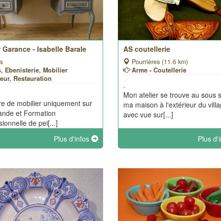
r Garance - Isabelle Barale
AS coutellerie
s
Pourrières (11.6 km)
, Ebenisterie, Mobilier
Arme - Coutellerie
ieur, Restauration
.
Mon atelier se trouve au sous 
re de mobilier uniquement sur
ma maison à l'extérieur du vill
nde et Formation
avec vue sur[...]
ionnelle de pei[...]
Plus d'infos
Plus d'