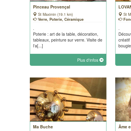
Pinceau Provençal
LOVAN
St Maximin (19.1 km)
St M
Verre, Poterie, Céramique
Fon
.
.
Poterie : art de la table, décoration,
Découv
tableaux, peinture sur verre. Visite de
créati
l'a[...]
bougies
Plus d'infos
Ma Buche
Âme e