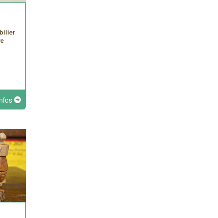
bilier
re
infos