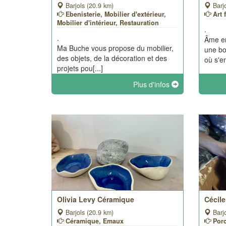
Barjols (20.9 km)
Barjo
Ebenisterie, Mobilier d'extérieur,
Art 
Mobilier d'intérieur, Restauration
.
.
Âme en
Ma Buche vous propose du mobilier,
une bo
des objets, de la décoration et des
où s'en
projets pou[...]
Plus d'infos
Olivia Levy Céramique
Cécil
Barjols (20.9 km)
Barjo
Céramique, Emaux
Porc