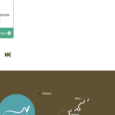
ricole
c
infos