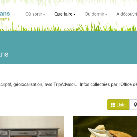
ians
Où sortir
Que faire
Où dormir
A découvri
risme
ans
iptif, géolocalisation, avis TripAdvisor... Infos collectées par l'Office d
Liste