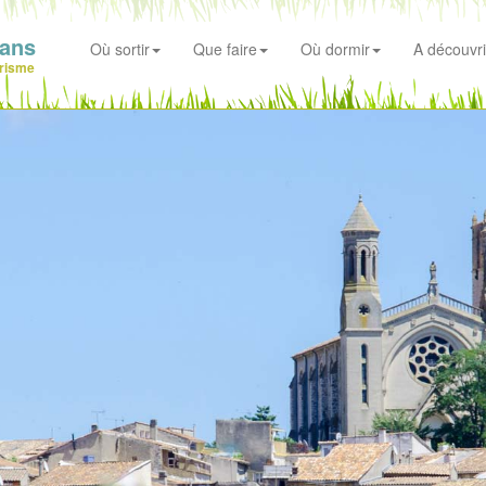
ians
Où sortir
Que faire
Où dormir
A découvri
risme