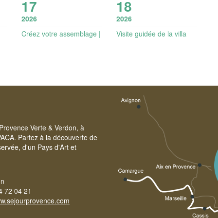
17
18
2026
2026
Créez votre assemblage |
Visite guidée de la villa
Vignobles en scène
gallo-romaine des
Toulons et dégustation |
Vignobles en Scène
e Provence Verte & Verdon, à
PACA. Partez à la découverte de
ervée, d'un Pays d'Art et
on
4 72 04 21
w.sejourprovence.com