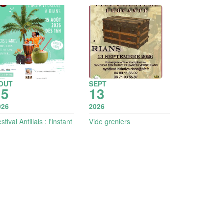
OUT
SEPT
15
13
026
2026
stival Antillais : l'instant
Vide greniers
éole