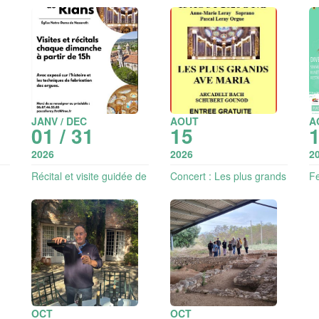
JANV / DEC
AOUT
A
01 / 31
15
2026
2026
2
Récital et visite guidée de
Concert : Les plus grands
Fe
l'orgue
Ave Maria - Soprano et
cr
orgue
OCT
OCT