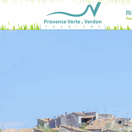
R
Tou