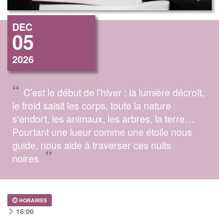
DEC
05
2026
“
C’est le début de l’hiver : la lumière décroît,
le froid saisit les corps, toute la nature
s'endort, les animaux, les arbres, la terre…
Pourtant une lueur comme une étoile nous
guide, nous aide à traverser ces nuits
”
noires.
HORAIRES
16:00