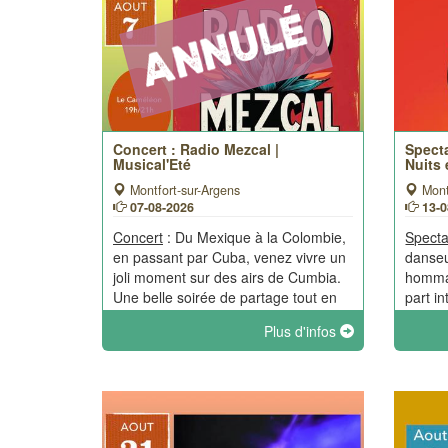
Concert : Radio Mezcal |
Specta
Musical'Eté
Nuits
Montfort-sur-Argens
Mont
07-08-2026
13-
Concert
: Du Mexique à la Colombie,
Specta
en passant par Cuba, venez vivre un
danseu
joli moment sur des airs de Cumbia.
hommag
Une belle soirée de partage tout en
part in
musique lors des Musical'été de
chorég
Plus d'infos
Montfort.
d’où l
compre