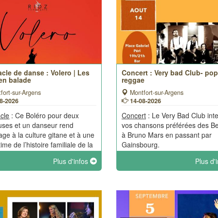
cle de danse : Volero | Les
Concert : Very bad Club- pop
 en balade
reggae
fort-sur-Argens
Montfort-sur-Argens
08-2026
14-08-2026
cle
: Ce Boléro pour deux
Concert
: Le Very Bad Club int
ses et un danseur rend
vos chansons préférées des Be
e à la culture gitane et à une
à Bruno Mars en passant par
time de l’histoire familiale de la
Gainsbourg.
raphe : l’importance de savoir
Plus d'infos
Plus d'
’on vient pour mieux
ndre qui l’on est.