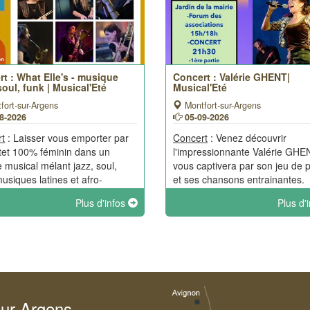
t : What Elle's - musique
Concert : Valérie GHENT|
 soul, funk | Musical'Eté
Musical'Eté
fort-sur-Argens
Montfort-sur-Argens
08-2026
05-09-2026
rt
: Laisser vous emporter par
Concert
: Venez découvrir
tet 100% féminin dans un
l'impressionnante Valérie GHE
 musical mélant jazz, soul,
vous captivera par son jeu de 
musiques latines et afro-
et ses chansons entrainantes.
aines. Une belle soirée de
Plus d'infos
Plus d'
e tout en musique lors des
l'été de Montfort.
sur Argens