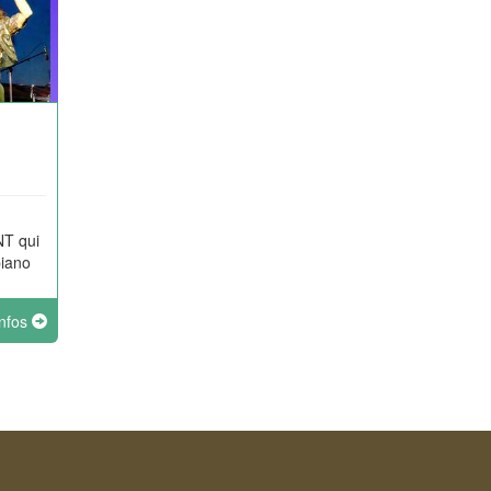
NT qui
piano
infos