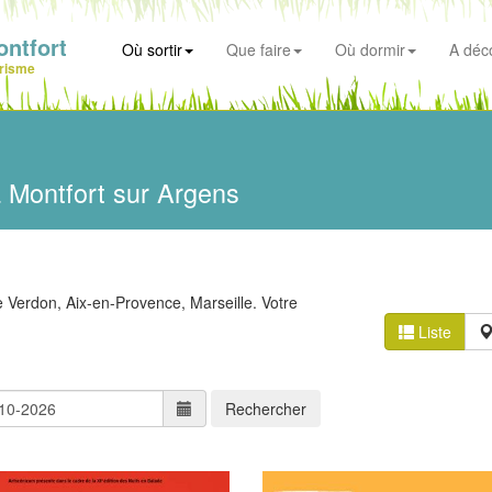
ntfort
Où sortir
Que faire
Où dormir
A déco
risme
 Montfort sur Argens
e Verdon, Aix-en-Provence, Marseille. Votre
Liste
Rechercher