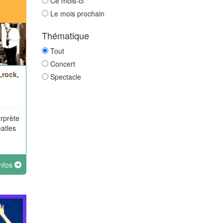
Ce mois-ci
Le mois prochain
Thématique
Tout
Concert
,rock,
Spectacle
erprète
atles
infos