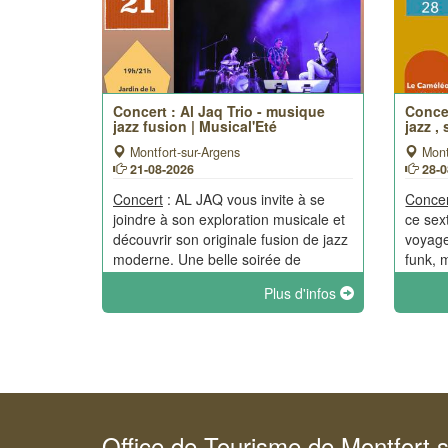
Concert : Al Jaq Trio - musique
Concer
jazz fusion | Musical'Eté
jazz ,
Montfort-sur-Argens
Mont
21-08-2026
28-
Concert
: AL JAQ vous invite à se
Conce
joindre à son exploration musicale et
ce sex
découvrir son originale fusion de jazz
voyage
moderne. Une belle soirée de
funk, 
partage tout en musique lors des
améric
Plus d'infos
Musical'été de Montfort.
partag
Musica
Office de Tourisme de Montfort 