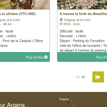
 et oliviers (VTC-VAE)
A travers la forêt du Bessillo
gnac (à 6.3 km)
Cotignac (à 6.3 km)
 - 26 km
2h30 - 8 km
té : facile
Difficulté : facile
lé : +345m
Dénivelé : +190m
 : Pont de la Cassole | Office
Départ : Parking du Ferraillon 
risme
côté de l'office de tourisme | T
de départ à l'entrée du parking
Plus d'infos
Plus d'
1 / 10
sur Argens