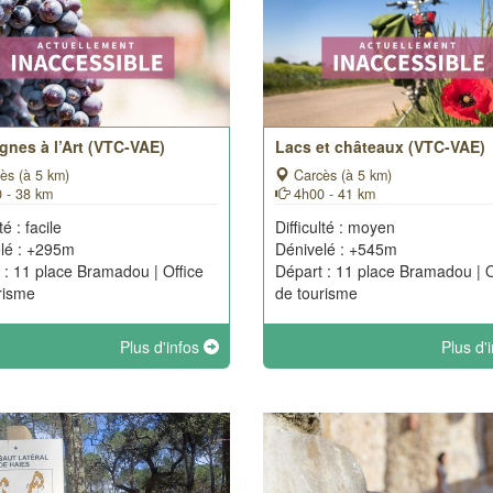
gnes à l’Art (VTC-VAE)
Lacs et châteaux (VTC-VAE)
ès (à 5 km)
Carcès (à 5 km)
 - 38 km
4h00 - 41 km
té : facile
Difficulté : moyen
lé : +295m
Dénivelé : +545m
 : 11 place Bramadou | Office
Départ : 11 place Bramadou | O
risme
de tourisme
Plus d'infos
Plus d'