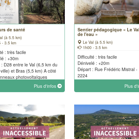
urs de santé
Sentier pédagogique « Le Val 
de l'eau »
l (à 5.5 km)
Le Val (à 5.5 km)
 - 3.5 km
1h00 - 3.5 km
té : très facile
Difficulté : très facile
lé : +30m
Dénivelé : +20m
 : D28 entre le Val (6,5 km du
Départ : Rue Frédéric Mistral -
ville) et Bras (5,5 km) A côté
2224
nneaux photovoltaïques
Plus d'infos
Plus d'