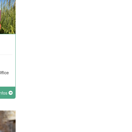
ffice
infos