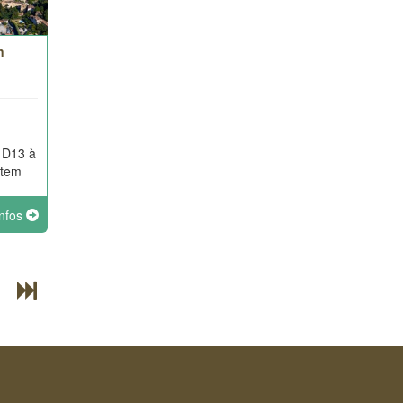
n
- D13 à
otem
infos