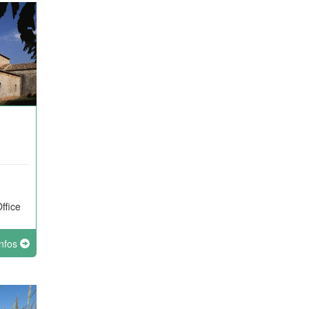
ffice
infos