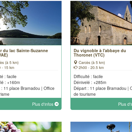
ur du lac Sainte-Suzanne
Du vignoble à l'abbaye du
VAE)
Thoronet (VTC)
ès (à 5 km)
Carcès (à 5 km)
 - 15 km
2h00 - 20.5 km
té : facile
Difficulté : facile
lé : +160m
Dénivelé : +285m
 : 11 place Bramadou | Office
Départ : 11 place Bramadou | O
risme
de tourisme
Plus d'infos
Plus d'