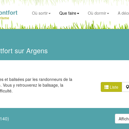
ntfort
Où sortir
Que faire
Où dormir
A déco
risme
tfort sur Argens
s et balisées par les randonneurs de la
Vous y retrouverez le balisage, la
Liste
ficulté.
(140)
Affich