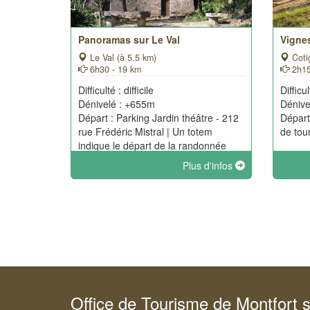
Panoramas sur Le Val
Vignes
Le Val (à 5.5 km)
Coti
6h30 - 19 km
2h15
Difficulté : difficile
Difficul
Dénivelé : +655m
Dénive
Départ : Parking Jardin théâtre - 212
Départ
rue Frédéric Mistral | Un totem
de tou
indique le départ de la randonnée
Plus d'infos
Office de Tourisme de Montfort 