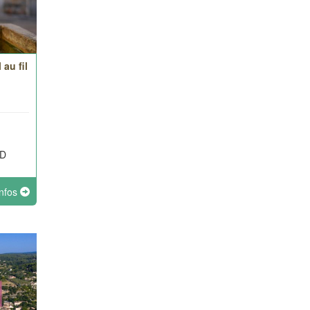
au fil
 D
infos