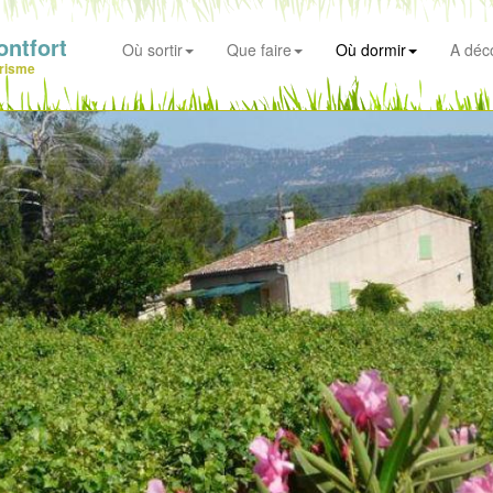
ntfort
Où sortir
Que faire
Où dormir
A déco
risme