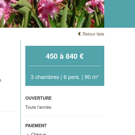
Retour liste
450 à 840 €
3 chambres | 6 pers. | 90 m²
e.
OUVERTURE
Toute l'année.
PAIEMENT
Chèque