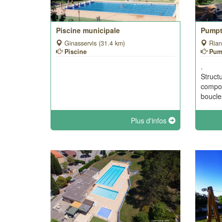
Piscine municipale
Pumpt
Ginasservis (31.4 km)
Rian
Piscine
Pum
.
Struct
compos
boucles
Plus d'infos