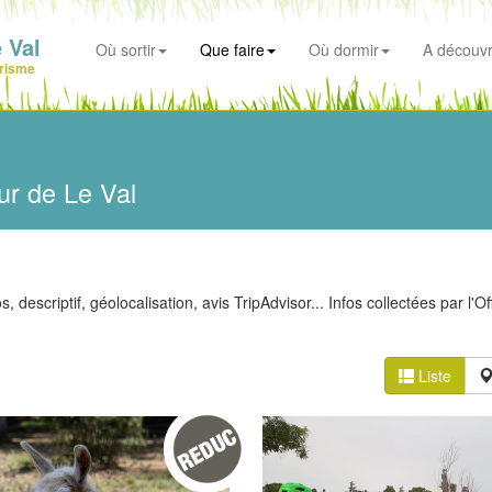
 Val
Où sortir
Que faire
Où dormir
A découvr
risme
ur de Le Val
 descriptif, géolocalisation, avis TripAdvisor... Infos collectées par l'Of
Liste