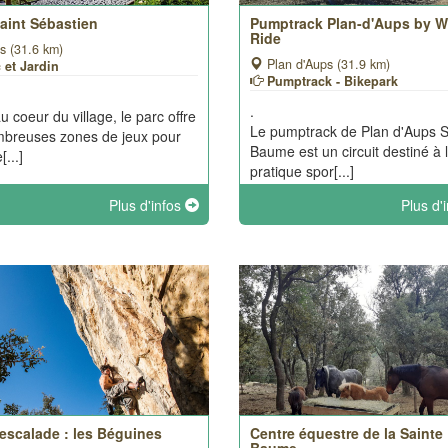
aint Sébastien
Pumptrack Plan-d'Aups by W
Ride
s (31.6 km)
Plan d'Aups (31.9 km)
 et Jardin
Pumptrack - Bikepark
.
u coeur du village, le parc offre
Le pumptrack de Plan d'Aups S
breuses zones de jeux pour
Baume est un circuit destiné à 
[...]
pratique spor[...]
Plus d'infos
Plus d'
'escalade : les Béguines
Centre équestre de la Sainte