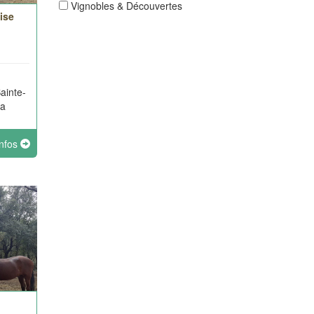
Vignobles & Découvertes
ise
ainte-
la
infos