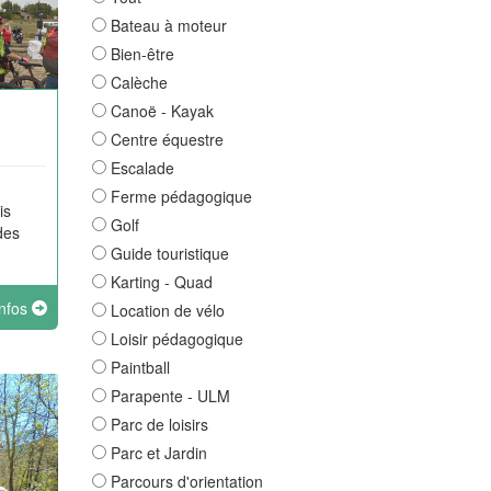
Bateau à moteur
Bien-être
Calèche
Canoë - Kayak
Centre équestre
Escalade
Ferme pédagogique
is
Golf
des
Guide touristique
Karting - Quad
infos
Location de vélo
Loisir pédagogique
Paintball
Parapente - ULM
Parc de loisirs
Parc et Jardin
Parcours d'orientation