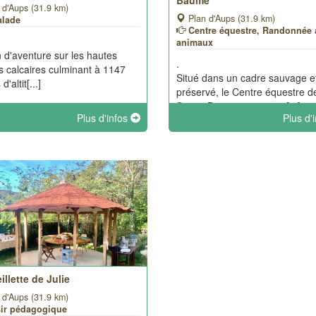
Baume
 d'Aups (31.9 km)
Plan d'Aups (31.9 km)
alade
Centre équestre, Randonnée 
animaux
n d'aventure sur les hautes
.
es calcaires culminant à 1147
Situé dans un cadre sauvage e
d'altit[...]
préservé, le Centre équestre de
Sainte Baume vous prop[...]
Plus d'infos
Plus d'
illette de Julie
 d'Aups (31.9 km)
sir pédagogique