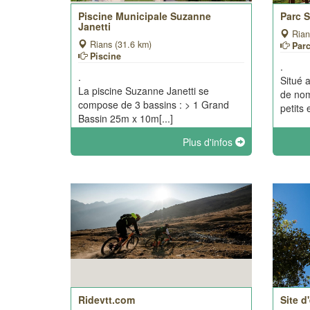
Piscine Municipale Suzanne
Parc S
Janetti
Rian
Rians (31.6 km)
Parc
Piscine
.
.
Situé a
La piscine Suzanne Janetti se
de nom
compose de 3 bassins : > 1 Grand
petits e
Bassin 25m x 10m[...]
Plus d'infos
Ridevtt.com
Site d