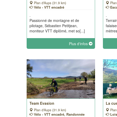
Plan d'Aups (31.9 km)
Plan
Vélo - VTT encadré
Esc
.
.
Passionné de montagne et de
Terrai
pilotage, Sébastien Petitjean,
falais
moniteur VTT diplômé, met so[...]
mètres 
Plus d'infos
Team Evasion
La cue
Plan d'Aups (31.9 km)
Plan
Vélo - VTT encadré, Randonnée
Loi