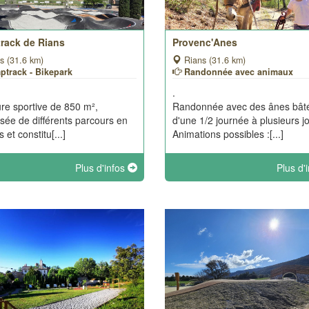
rack de Rians
Provenc'Anes
s (31.6 km)
Rians (31.6 km)
ptrack - Bikepark
Randonnée avec animaux
.
ure sportive de 850 m²,
Randonnée avec des ânes bât
ée de différents parcours en
d'une 1/2 journée à plusieurs j
 et constitu[...]
Animations possibles :[...]
Plus d'infos
Plus d'