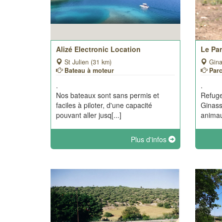
Alizé Electronic Location
Le Par
St Julien (31 km)
Gina
Bateau à moteur
Parc
.
.
Nos bateaux sont sans permis et
Refuge
faciles à piloter, d'une capacité
Ginass
pouvant aller jusq[...]
animau
Plus d'infos