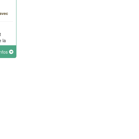
avec
t
 la
infos