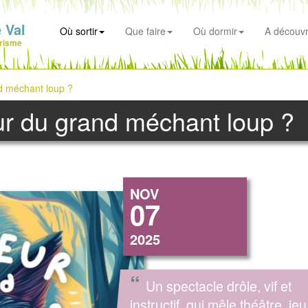
 Val
Où sortir
Que faire
Où dormir
A découvr
risme
nd méchant loup ?
ur du grand méchant loup ?
NOV
07
2025
“
Un spectacle drôle, vif et
instructif, qui mêle théâtre, jeu