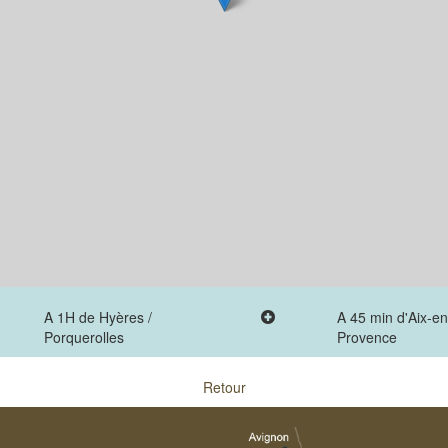
A 1H de Hyères /
A 45 min d'Aix-en
Porquerolles
Provence
Retour