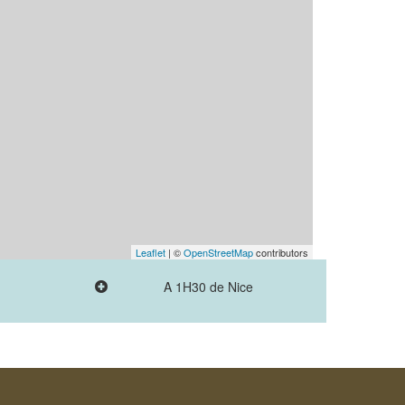
Leaflet
| ©
OpenStreetMap
contributors
A 1H30 de Nice