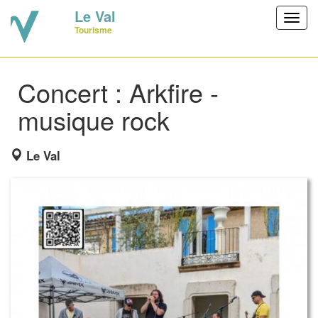
Le Val
Toggl
Tourisme
navig
Concert : Arkfire -
musique rock
Le Val