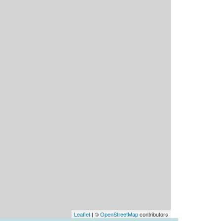
Leaflet
| ©
OpenStreetMap
contributors