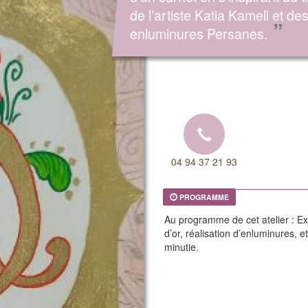
de l’artiste Katia Kameli et de
”
enluminures Persanes.
04 94 37 21 93
PROGRAMME
Au programme de cet atelier : Exp
d’or, réalisation d’enluminures, et
minutie.