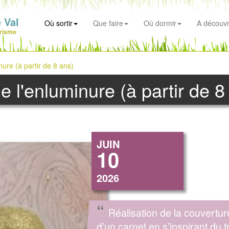
 Val
Où sortir
Que faire
Où dormir
A découvr
risme
inure (à partir de 8 ans)
 de l'enluminure (à partir de 8
JUIN
10
2026
“
Réalisation de la couvertur
d’un carnet en s’inspirant du t