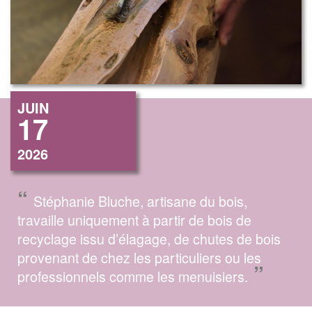
JUIN
17
2026
“
Stéphanie Bluche, artisane du bois,
travaille uniquement à partir de bois de
recyclage issu d’élagage, de chutes de bois
provenant de chez les particuliers ou les
”
professionnels comme les menuisiers.