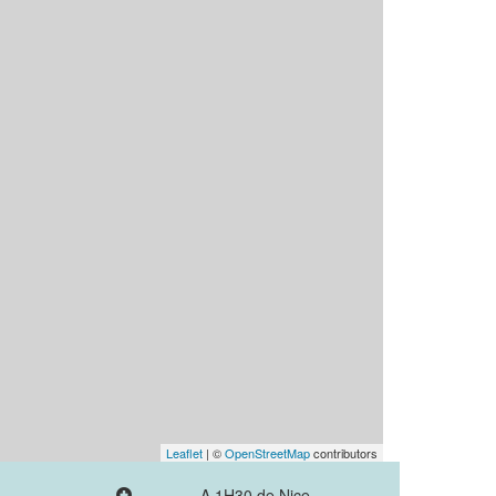
Leaflet
| ©
OpenStreetMap
contributors
A 1H30 de Nice