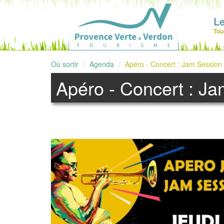
Le
Tou
Où sortir
Agenda
Apéro - Concert : Jam Session 
Apéro - Concert : Ja