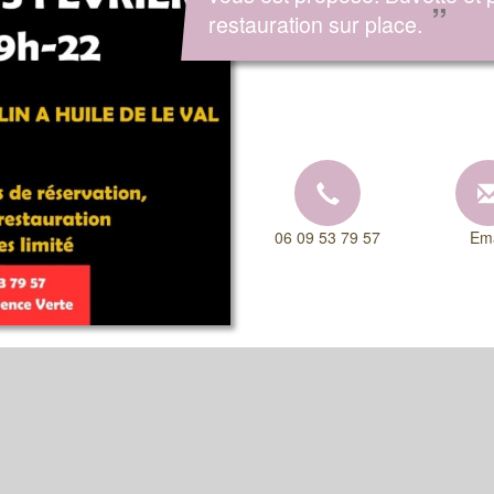
”
restauration sur place.
06 09 53 79 57
Ema