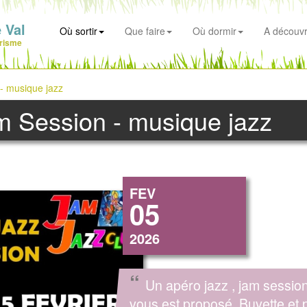
 Val
Où sortir
Que faire
Où dormir
A découvr
risme
- musique jazz
m Session - musique jazz
FEV
05
2026
“
Un apéro jazz , jam sessio
vous est proposé. Buvette et p