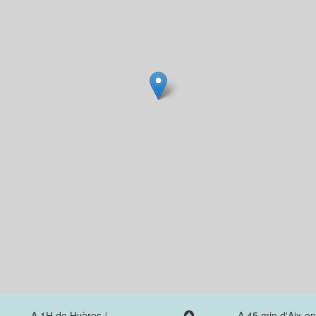
A 1H de Hyères /
A 45 min d'Aix-en