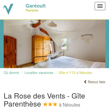
Garéoult
Toggl
Tourisme
navig
Où dormir
Location vacances
Gîte n°170 à Néoules
Retour liste
La Rose des Vents - Gîte
Parenthèse
à Néoules