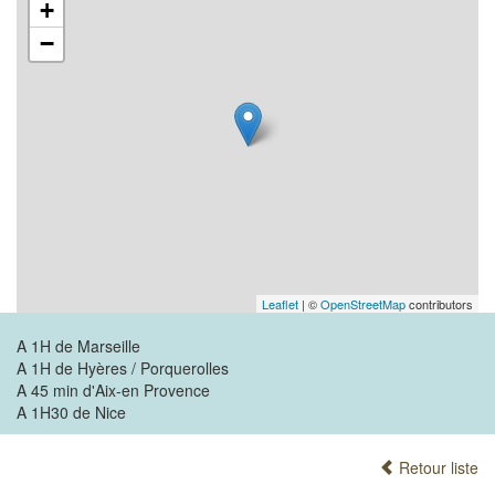
+
−
Leaflet
| ©
OpenStreetMap
contributors
A 1H de Marseille
A 1H de Hyères / Porquerolles
A 45 min d'Aix-en Provence
A 1H30 de Nice
Retour liste