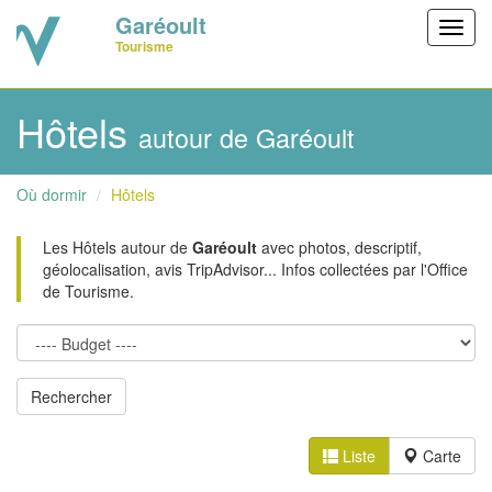
Garéoult
Toggl
Tourisme
navig
Hôtels
autour de Garéoult
Où dormir
Hôtels
Les Hôtels autour de
Garéoult
avec photos, descriptif,
géolocalisation, avis TripAdvisor... Infos collectées par l'Office
de Tourisme.
Liste
Carte