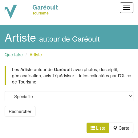
Garéoult
Toggl
Tourisme
navig
Artiste
autour de Garéoult
Que faire
Artiste
Les Artiste autour de
Garéoult
avec photos, descriptif,
géolocalisation, avis TripAdvisor... Infos collectées par l'Office
de Tourisme.
Liste
Carte