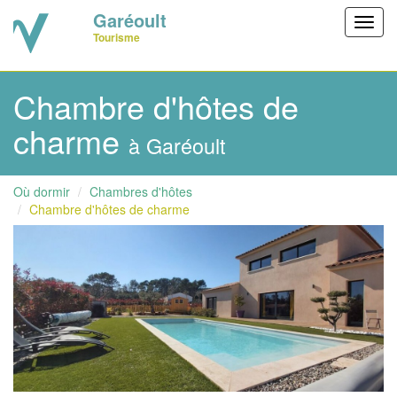
Garéoult
Toggl
Tourisme
navig
Chambre d'hôtes de
charme
à Garéoult
Où dormir
Chambres d'hôtes
Chambre d'hôtes de charme