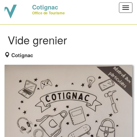
Cotignac
Toggl
Office de Tourisme
navig
Vide grenier
Cotignac