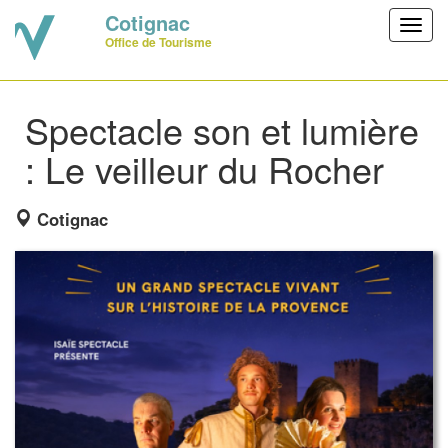
Cotignac
Toggl
Office de Tourisme
navig
Spectacle son et lumière
: Le veilleur du Rocher
Cotignac