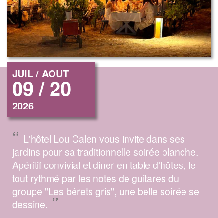
JUIL / AOUT
09 / 20
2026
“
L'hôtel Lou Calen vous invite dans ses
jardins pour sa traditionnelle soirée blanche.
Apéritif convivial et diner en table d'hôtes, le
tout rythmé par les notes de guitares du
groupe "Les bérets gris", une belle soirée se
”
dessine.