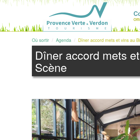
C
Off
Où sortir
Agenda
Dîner accord mets et vins au B
Dîner accord mets et
Scène