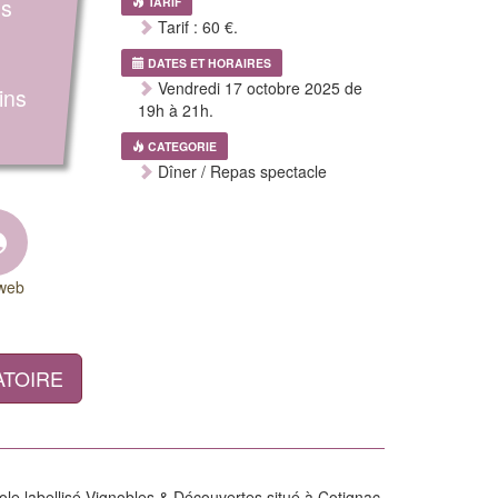
us
TARIF
Tarif : 60 €.
DATES ET HORAIRES
Vendredi 17 octobre 2025 de
ins
19h à 21h.
CATEGORIE
Dîner / Repas spectacle
 web
ATOIRE
le labellisé Vignobles & Découvertes situé à Cotignac.