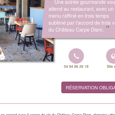
“
Une soirée gourmande vo
attend au restaurant, avec un
menu raffiné en trois temps
sublimé par l’accord de trois v
”
du Château Carpe Diem.
04 94 86 26 18
Site
RÉSERVATION OBLIG
en accord avec 3 verres de vin du Château Carpe Diem, domaine vitico