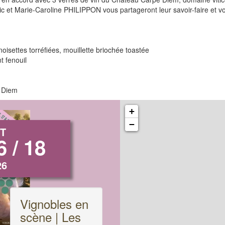
ric et Marie-Caroline PHILIPPON vous partageront leur savoir-faire et 
isettes torréfiées, mouillette briochée toastée
 fenouil
e Diem
+
−
T
6 / 18
26
Vignobles en
scène | Les