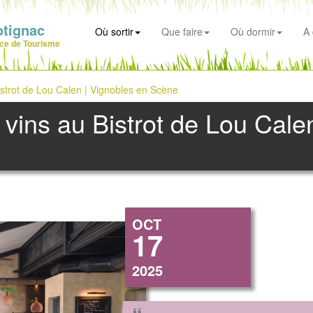
otignac
Où sortir
Que faire
Où dormir
A 
ice de Tourisme
istrot de Lou Calen | Vignobles en Scène
 vins au Bistrot de Lou Cale
OCT
17
2025