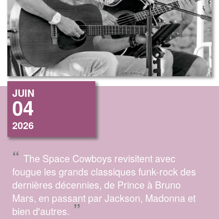
JUIN
04
2026
“
The Space Cowboys revisitent avec
fougue les grands classiques funk-rock des
dernières décennies, de Prince à Bruno
Mars, en passant par Jackson, Madonna et
”
bien d'autres.