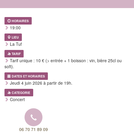
HORAIRES
19:00
LIEU
La Tuf
TARIF
Tarif unique : 10 € (> entrée + 1 boisson : vin, bière 25cl ou
soft).
DATES ET HORAIRES
Jeudi 4 juin 2026 à partir de 19h.
CATEGORIE
Concert
06 70 71 89 09