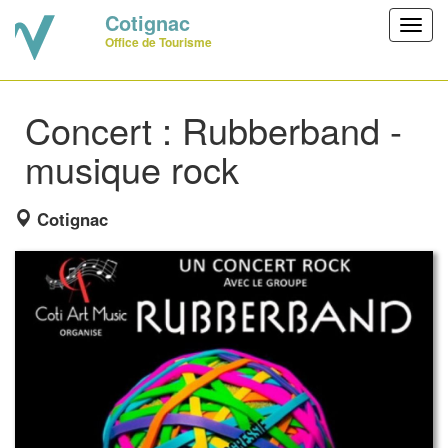
Cotignac
Toggl
Office de Tourisme
navig
Concert : Rubberband -
musique rock
Cotignac