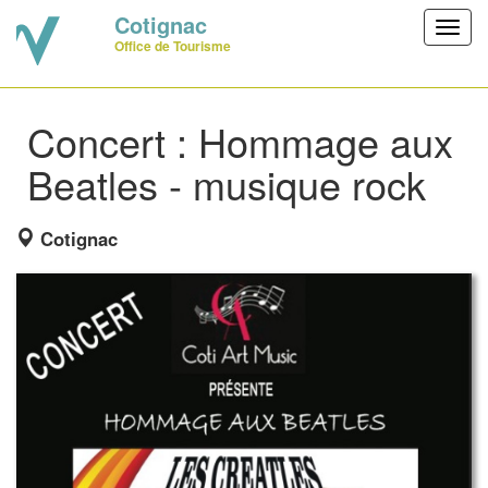
Cotignac
Toggl
Office de Tourisme
navig
Concert : Hommage aux
Beatles - musique rock
Cotignac