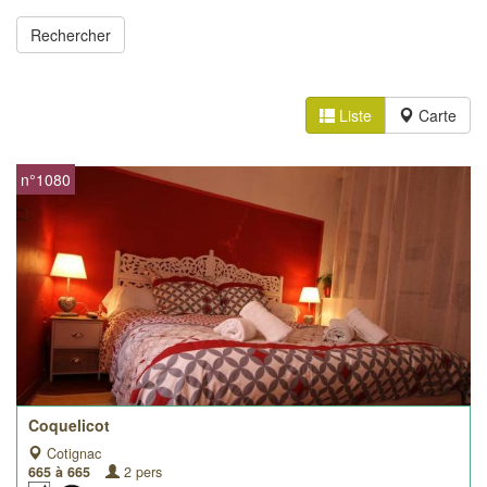
Liste
Carte
n°1080
Coquelicot
Cotignac
665 à 665
2 pers