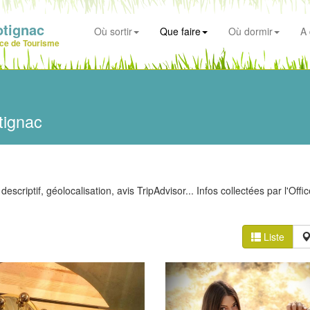
otignac
Où sortir
Que faire
Où dormir
A 
ice de Tourisme
tignac
escriptif, géolocalisation, avis TripAdvisor... Infos collectées par l'Offi
Liste