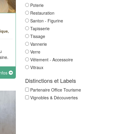
Poterie
Restauration
Santon - Figurine
Tapisserie
ique,
Tissage
Vannerie
ou
Verre
aine.
Vêtement - Accessoire
Vitraux
infos
Distinctions et Labels
Partenaire Office Tourisme
Vignobles & Découvertes