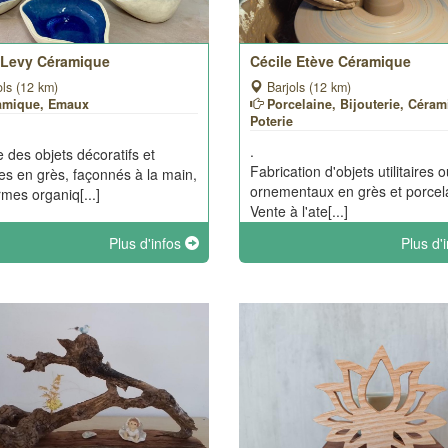
a Levy Céramique
Cécile Etève Céramique
ls (12 km)
Barjols (12 km)
amique, Emaux
Porcelaine, Bijouterie, Céram
Poterie
.
e des objets décoratifs et
Fabrication d'objets utilitaires 
ires en grès, façonnés à la main,
ornementaux en grès et porcel
rmes organiq[...]
Vente à l'ate[...]
Plus d'infos
Plus d'