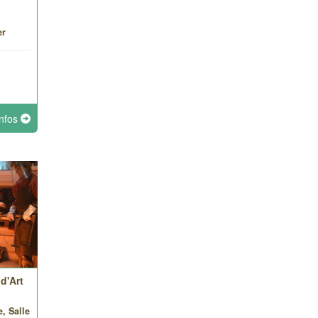
er
infos
d'Art
e, Salle