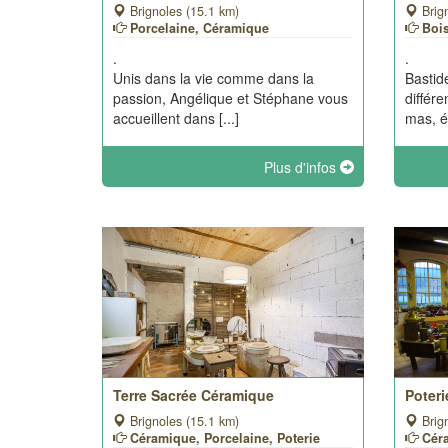
Brignoles (15.1 km)
Brig
Porcelaine, Céramique
Boi
.
.
Unis dans la vie comme dans la
Bastid
passion, Angélique et Stéphane vous
différ
accueillent dans [...]
mas, ét
Plus d'infos
Terre Sacrée Céramique
Poteri
Brignoles (15.1 km)
Brig
Céramique, Porcelaine, Poterie
Cér