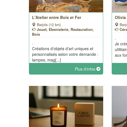
L'Atelier entre Bois et Fer
Olivi
Barjols (12 km)
Barjo
Jouet, Ebenisterie, Restauration,
Cér
Bois
.
.
Je cré
Créations d'objets d'art uniques et
utilita
personnalisés selon votre demande :
aux fo
lampes, mag[...]
Plus d'infos