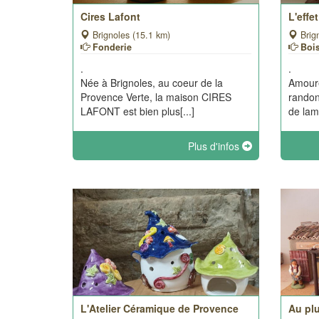
Cires Lafont
L'effe
Brignoles (15.1 km)
Brig
Fonderie
Bois
.
.
Née à Brignoles, au coeur de la
Amoure
Provence Verte, la maison CIRES
randon
LAFONT est bien plus[...]
de lamp
Plus d'infos
L'Atelier Céramique de Provence
Au pl