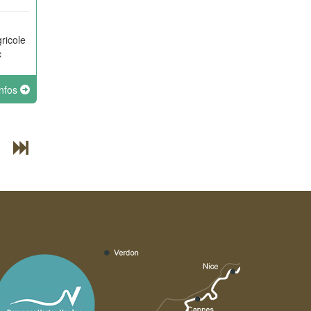
ricole
c
infos