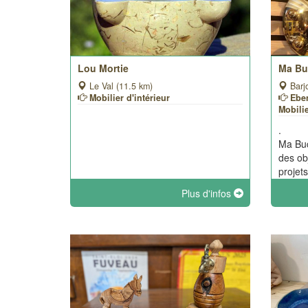
Lou Mortie
Ma Bu
Le Val (11.5 km)
Barjo
Mobilier d'intérieur
Eben
Mobilie
.
Ma Buc
des ob
projets
Plus d'infos