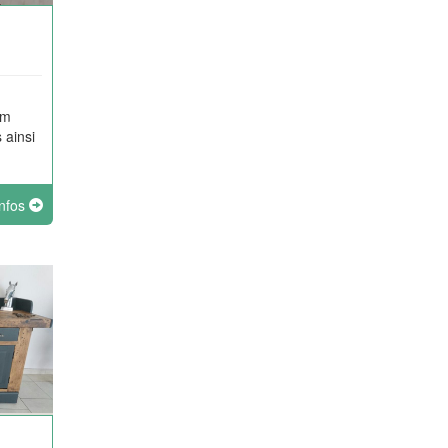
om
 ainsi
infos