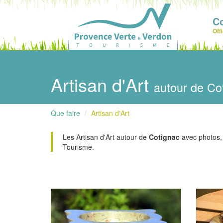
C
Off
Artisan d'Art
autour de Co
Que faire
Artisan d'Art
Les Artisan d'Art autour de
Cotignac
avec photos, d
Tourisme.