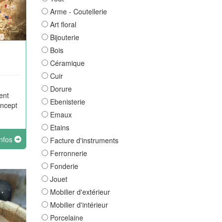
Arme - Coutellerie
Art floral
Bijouterie
Bois
Céramique
Cuir
Dorure
ent
Ebenisterie
oncept
Emaux
Etains
infos
Facture d'instruments
Ferronnerie
Fonderie
Jouet
Mobilier d'extérieur
Mobilier d'intérieur
Porcelaine