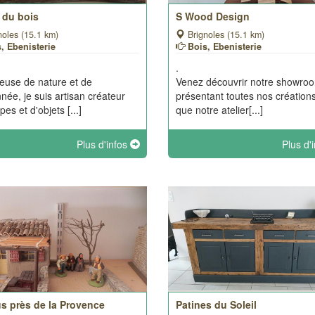
t du bois
S Wood Design
noles (15.1 km)
Brignoles (15.1 km)
, Ebenisterie
Bois, Ebenisterie
.
use de nature et de
Venez découvrir notre showro
née, je suis artisan créateur
présentant toutes nos créations
es et d'objets [...]
que notre atelier[...]
Plus d'infos
Plus d'
us près de la Provence
Patines du Soleil