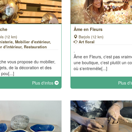
che
Âme en Fleurs
ls (12 km)
Barjols (12 km)
isterie, Mobilier d'extérieur,
Art floral
r d'intérieur, Restauration
.
Âme en Fleurs, c'est pas vraim
he vous propose du mobilier,
une boutique, c'est plutôt un c
jets, de la décoration et des
où s'entremêle[...]
 pou[...]
Plus d'infos
Plus d'