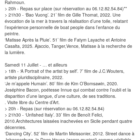
Rahmoun.
> 20h - Repas sur place (sur réservation au 06.12.82.54.84)**
> 21h30 - ‘Bao Vuong’. 21’ film de Gille Thomat, 2022. Une
évocation de la mer à travers la réalisation d’une toile, relatant
l’expérience personnelle de boat people dans l’enfance du
peintre.
‘Matisse Après la Pluie’. 51’ film de Fatym Layache et Antoine
Casalta, 2025. Ajaccio, Tanger,Vence, Matisse à la recherche de
la lumière.
Samedi 11 Juillet - … et ailleurs
> 18h - ‘A Portrait of the artist by self’. 7’ film de J.C.Wouters,
artiste pluridisciplinaire, 2022.
‘Je m’appele Humain’. 80’ film de Kim O’Bomsawin, 2020.
Joséphine Bacon, poétesse Innue qui combat contre l’oubli et la
disparition d’une langue, d’une culture, de ses traditions.
. Visite libre du Centre d’Art.
> 20h - Repas (sur réservation au 06.12.82.54.84)
> 21h30 - ‘Unfished Italy’. 33’ film de Benoît Felici,
2010.Architectures laissées inachevées en Sicile pendant quatre
décennies.
‘Dancing City’. 52’ film de Martin Meissonier, 2012. Street dance à
Johannesburg, la Deep House (genre musical) comme véritable