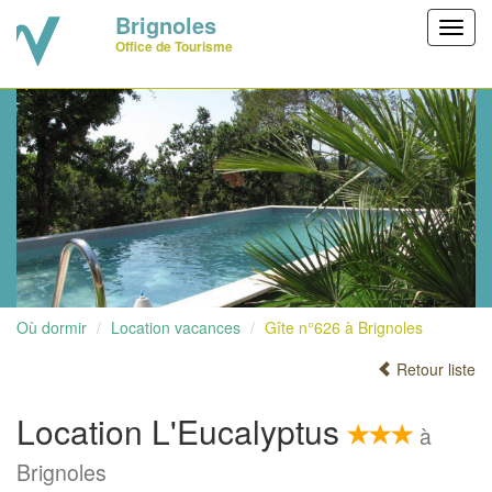
Brignoles
Toggl
Office de Tourisme
navig
Où dormir
Location vacances
Gîte n°626 à Brignoles
Retour liste
Location L'Eucalyptus
à
Brignoles