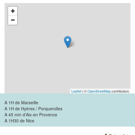
+
−
Leaflet
| ©
OpenStreetMap
contributors
A 1H de Marseille
A 1H de Hyères / Porquerolles
A 45 min d'Aix-en Provence
A 1H30 de Nice