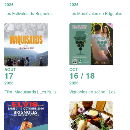
2026
2026
Les Estivales de Brignoles
Les Médiévales de Brignoles
AOUT
OCT
17
16 / 18
2026
2026
Film :Maquisards | Les Nuits
Vignobles en scène | Les
en balade
journées Vignobles &
Découvertes en Provence
Verte & Verdon