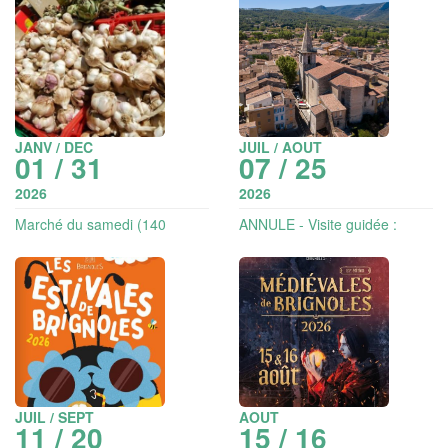
JANV / DEC
JUIL / AOUT
01 / 31
07 / 25
2026
2026
Marché du samedi (140
ANNULE - Visite guidée :
exposants)
Suivez moi je vous « Comte »
Brignoles
JUIL / SEPT
AOUT
11 / 20
15 / 16