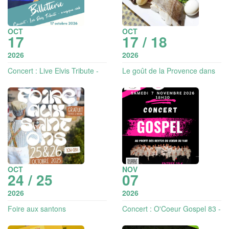
OCT
OCT
17
17 / 18
2026
2026
Concert : Live Elvis Tribute -
Le goût de la Provence dans
musique rock
votre assiette | Vignobles en
Scène
OCT
NOV
24 / 25
07
2026
2026
Foire aux santons
Concert : O'Coeur Gospel 83 -
Gospel