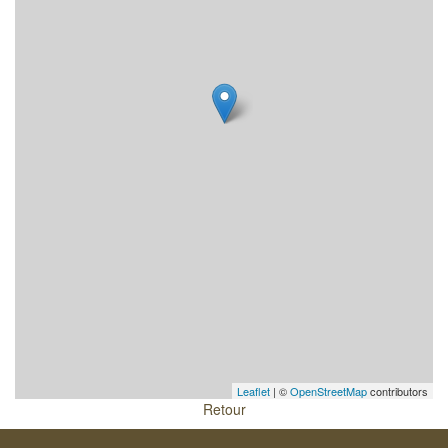
Leaflet
| ©
OpenStreetMap
contributors
Retour