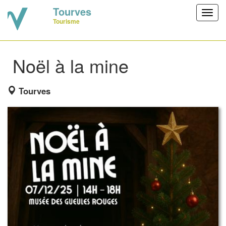
Tourves
Toggl
Tourisme
navig
Noël à la mine
Tourves