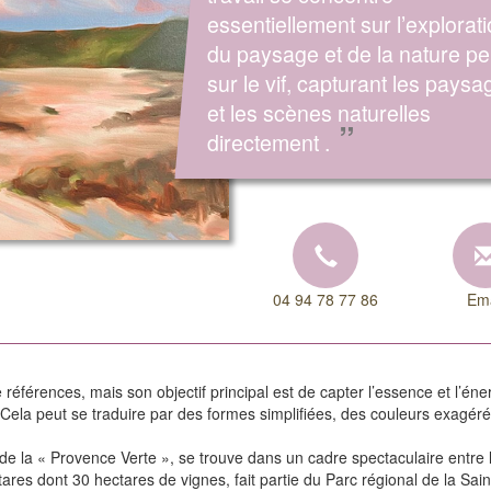
essentiellement sur l’explorat
du paysage et de la nature pe
sur le vif, capturant les paysa
et les scènes naturelles
”
directement .
04 94 78 77 86
Ema
 références, mais son objectif principal est de capter l’essence et l’én
n. Cela peut se traduire par des formes simplifiées, des couleurs exagér
e la « Provence Verte », se trouve dans un cadre spectaculaire entre l
res dont 30 hectares de vignes, fait partie du Parc régional de la Sa