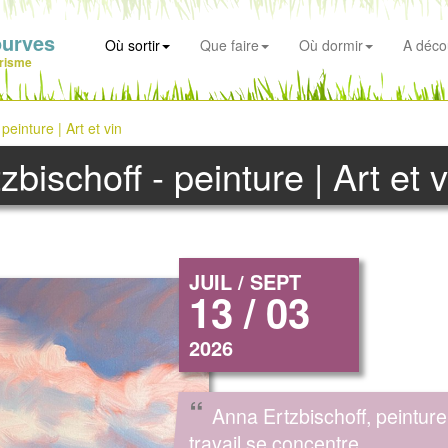
ourves
Où sortir
Que faire
Où dormir
A déco
risme
peinture | Art et vin
bischoff - peinture | Art et v
JUIL / SEPT
13 / 03
2026
“
Anna Ertzbischoff, peintur
travail se concentre