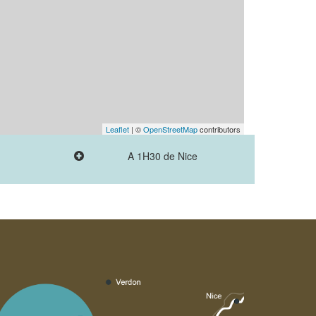
Leaflet
| ©
OpenStreetMap
contributors
A 1H30 de Nice