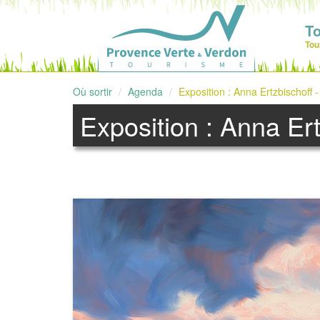
T
Tou
Où sortir
Agenda
Exposition : Anna Ertzbischoff - 
Exposition : Anna Ertz