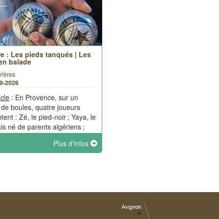
e : Les pieds tanqués | Les
 en balade
rières
09-2026
cle
: En Provence, sur un
n de boules, quatre joueurs
ntent : Zé, le pied-noir ; Yaya, le
is né de parents algériens ;
 le Provençal « de souche » et
Plus d'infos
ur Blanc, le Parisien
ement arrivé dans la région.
s