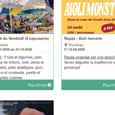
é du Vendredi (9 exposants)
Repas : Aïoli monstre
rières
Pourrières
1-2026 au 31-12-2026
15-08-2026
é
: Fruits et légumes, pain,
Repas organisé par une associ
e de chèvre, miel, olives et
Venez déguster le traditionnel a
des, plats asiatiques, porc,
provençal
ns et crustacés, paella et
plats cuisinés.
Plus d'infos
Plus d'