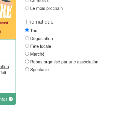
Ce mois-ci
Le mois prochain
Thématique
Tout
Dégustation
Fête locale
Marché
Repas organisé par une association
ation
:
Spectacle
ïoli
infos