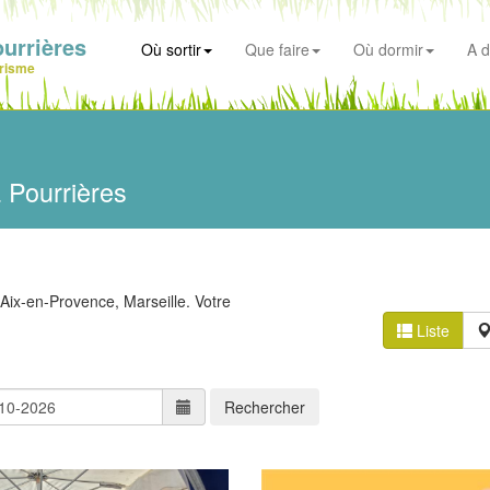
urrières
Où sortir
Que faire
Où dormir
A d
risme
 Pourrières
Aix-en-Provence, Marseille. Votre
Liste
Rechercher