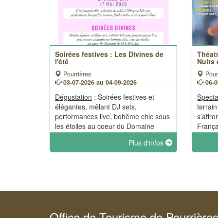
Soirées festives : Les Divines de
Théatr
l'été
Nuits
Pourrières
Pour
03-07-2026 au 04-09-2026
06-
Dégustation
: Soirées festives et
Specta
élégantes, mêlant DJ sets,
terrai
performances live, bohême chic sous
s’affro
les étoiles au coeur du Domaine
França
Loule,
Plus d'infos
Monsie
fraîch
Office de Tourisme de Pourrière