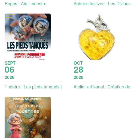
Repas : Aïoli monstre
Soirées festives : Les Divines
de l'été
SEPT
OCT
06
28
2026
2026
Théatre : Les pieds tanqués |
Atelier artisanal : Création de
Les Nuits en balade
bijoux en argent (à partir de
10 ans)