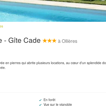
res
re - Gîte Cade
à Ollières
e en pierres qui abrite plusieurs locations, au cœur d'un splendide d
vée.
En forêt
Vue sur le vignoble