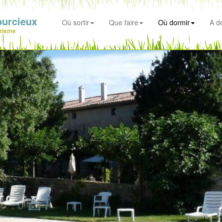
ourcieux
Où sortir
Que faire
Où dormir
A d
risme