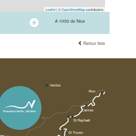
Leaflet
| ©
OpenStreetMap
contributors
A 1H30 de Nice
Retour liste