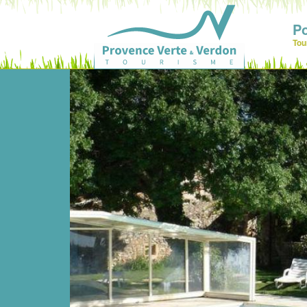
P
Tou