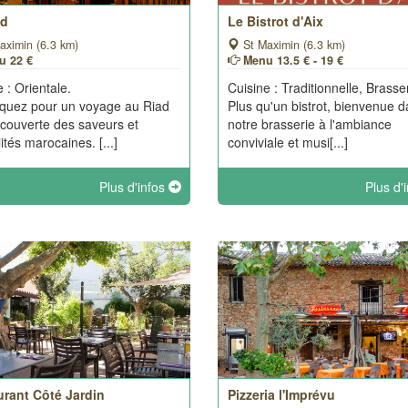
ad
Le Bistrot d'Aix
aximin (6.3 km)
St Maximin (6.3 km)
u 22 €
Menu 13.5 € - 19 €
 : Orientale.
Cuisine : Traditionnelle, Brasser
quez pour un voyage au Riad
Plus qu'un bistrot, bienvenue 
écouverte des saveurs et
notre brasserie à l'ambiance
ités marocaines. [...]
conviviale et musi[...]
Plus d'infos
Plus d'
urant Côté Jardin
Pizzeria l'Imprévu