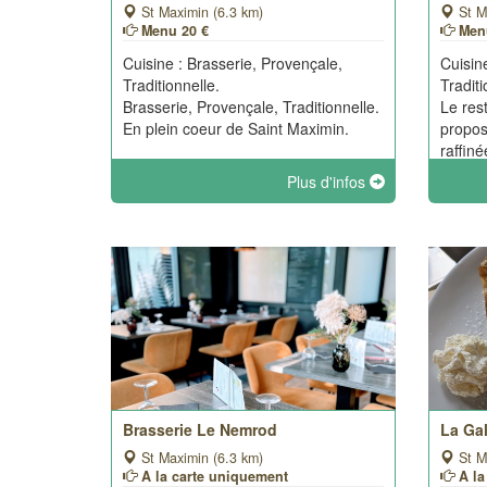
St Maximin (6.3 km)
St M
Menu 20 €
Menu
Cuisine : Brasserie, Provençale,
Cuisin
Traditionnelle.
Traditi
Brasserie, Provençale, Traditionnelle.
Le res
En plein coeur de Saint Maximin.
propos
raffiné
Plus d'infos
Brasserie Le Nemrod
La Gal
St Maximin (6.3 km)
St M
A la carte uniquement
A l