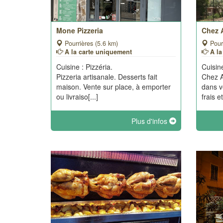
Mone Pizzeria
Chez 
Pourrières (5.6 km)
Pourr
A la carte uniquement
A l
Cuisine : Pizzéria.
Cuisine
Pizzeria artisanale. Desserts fait
Chez A
maison. Vente sur place, à emporter
dans v
ou livraiso[...]
frais et
Plus d'infos