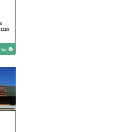
és
pizzas
infos