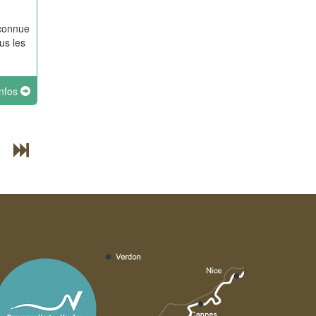
 connue
us les
infos