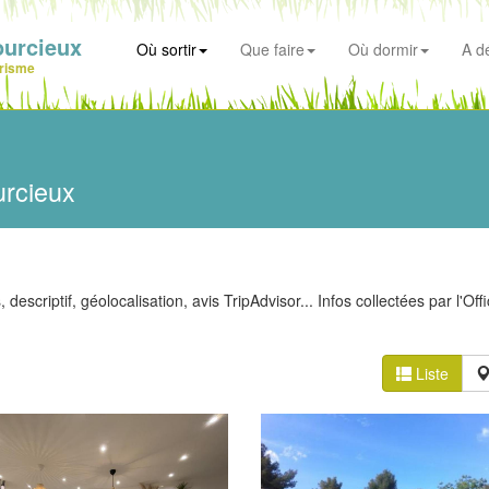
ourcieux
Où sortir
Que faire
Où dormir
A d
risme
urcieux
descriptif, géolocalisation, avis TripAdvisor... Infos collectées par l'Off
Liste