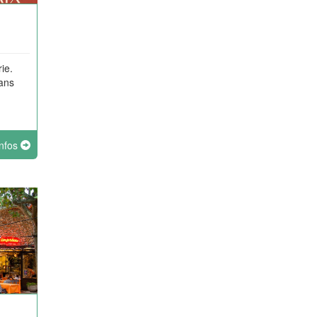
ie.
dans
infos