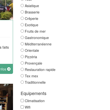
Asiatique
Brasserie
Crêperie
Exotique
Fruits de mer
Gastronomique
Méditerranéenne
s faits
Orientale
Pizzéria
Provençale
infos
Restauration rapide
Tex mex
Traditionnelle
Equipements
Climatisation
Wifi