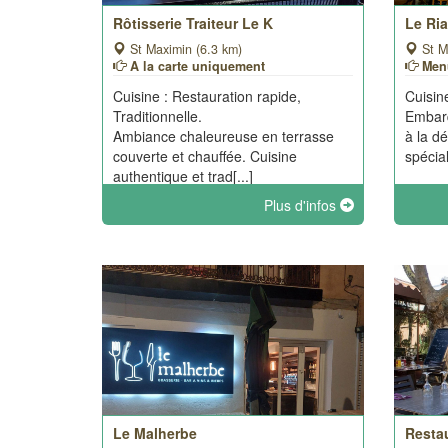
Rôtisserie Traiteur Le K
Le Ri
St Maximin (6.3 km)
St M
A la carte uniquement
Men
Cuisine : Restauration rapide,
Cuisine
Traditionnelle.
Embar
Ambiance chaleureuse en terrasse
à la d
couverte et chauffée. Cuisine
spécial
authentique et trad[...]
Plus d'infos
Le Malherbe
Resta