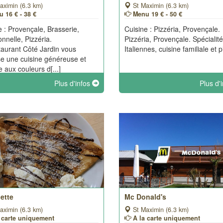
aximin (6.3 km)
St Maximin (6.3 km)
 16 € - 38 €
Menu 19 € - 50 €
e : Provençale, Brasserie,
Cuisine : Pizzéria, Provençale.
onnelle, Pizzéria.
Pizzéria, Provençale. Spécialit
taurant Côté Jardin vous
Italiennes, cuisine familiale et 
e une cuisine généreuse et
e aux couleurs d[...]
Plus d'infos
Plus d'
ette
Mc Donald's
aximin (6.3 km)
St Maximin (6.3 km)
a carte uniquement
A la carte uniquement