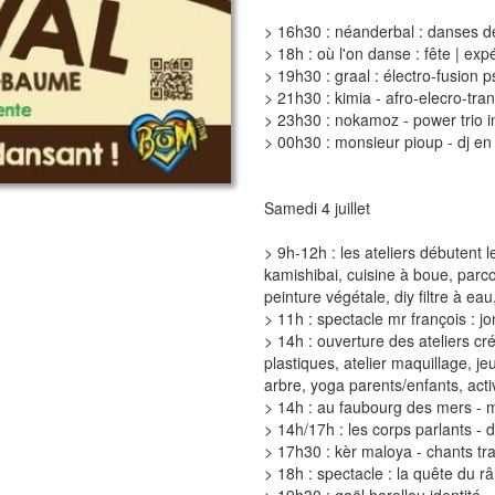
> 16h30 : néanderbal : danses de
> 18h : où l'on danse : fête | exp
> 19h30 : graal : électro-fusion 
> 21h30 : kimia - afro-elecro-tra
> 23h30 : nokamoz - power trio i
> 00h30 : monsieur pioup - dj en
Samedi 4 juillet
> 9h-12h : les ateliers débutent l
kamishibai, cuisine à boue, parco
peinture végétale, diy filtre à ea
> 11h : spectacle mr françois : jo
> 14h : ouverture des ateliers créa
plastiques, atelier maquillage, je
arbre, yoga parents/enfants, acti
> 14h : au faubourg des mers - 
> 14h/17h : les corps parlants - 
> 17h30 : kèr maloya - chants tra
> 18h : spectacle : la quête du râ