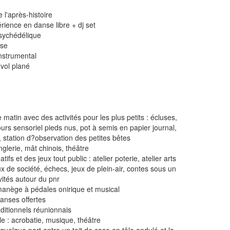
 l'après-histoire
érience en danse libre + dj set
psychédélique
nse
nstrumental
 vol plané
e matin avec des activités pour les plus petits : écluses,
urs sensoriel pieds nus, pot à semis en papier journal,
u, station d?observation des petites bêtes
nglerie, mât chinois, théâtre
tifs et des jeux tout public : atelier poterie, atelier arts
ux de société, échecs, jeux de plein-air, contes sous un
vités autour du pnr
manège à pédales onirique et musical
danses offertes
ditionnels réunionnais
le : acrobatie, musique, théâtre