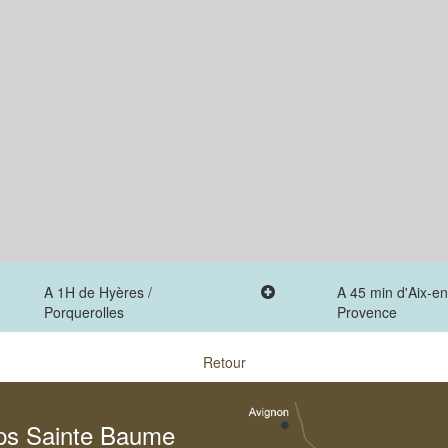
A 1H de Hyères /
A 45 min d'Aix-en
Porquerolles
Provence
Retour
ups Sainte Baume