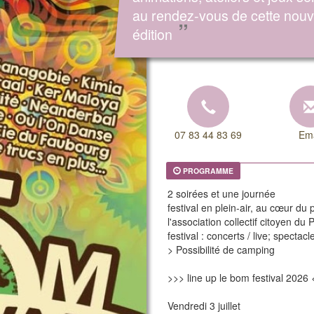
au rendez-vous de cette nouv
”
édition
07 83 44 83 69
Ema
PROGRAMME
2 soirées et une journée
festival en plein-air, au cœur du
l'association collectif citoyen d
festival : concerts / live; spectacl
> Possibilité de camping
>>> line up le bom festival 2026
Vendredi 3 juillet