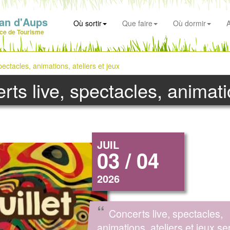
an d'Aups
Où sortir
Que faire
Où dormir
A
ice de Tourisme
ectacles, animations, ateliers et jeux
ts live, spectacles, animatio
JUIL
03 / 04
2026
“
Concerts live, spectacles,
animations, ateliers et jeux se