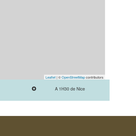
Leaflet
| ©
OpenStreetMap
contributors
A 1H30 de Nice