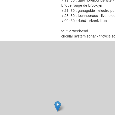
> 19h30 : gaël horellou identité -
brique rouge de brooklyn
> 21h30 : ganagobie - electro pu
> 23h30 : technobrass - live. elec
> 00h30 : dub4 - skank it up
tout le week-end
circular system sonar - tricycle 