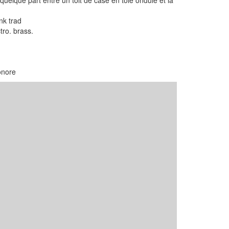
 quelque part entre un toit de case en tôle ondulé et la
nk trad
tro. brass.
sonore