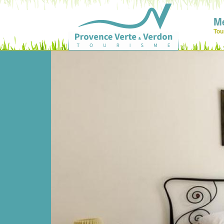
M
Tou