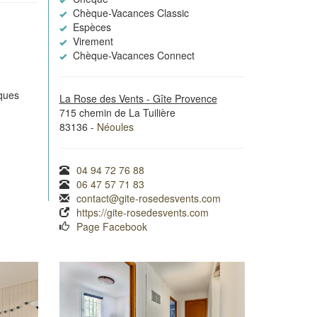
Chèque-Vacances Classic
Espèces
Virement
Chèque-Vacances Connect
iques
La Rose des Vents - Gîte Provence
715 chemin de La Tuilière
83136 -
Néoules
04 94 72 76 88
06 47 57 71 83
contact@gite-rosedesvents.com
https://gite-rosedesvents.com
Page Facebook