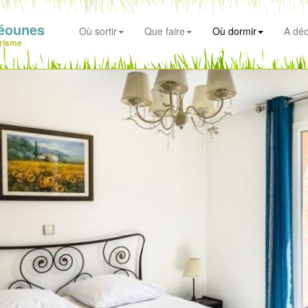
éounes
Où sortir
Que faire
Où dormir
A déc
risme