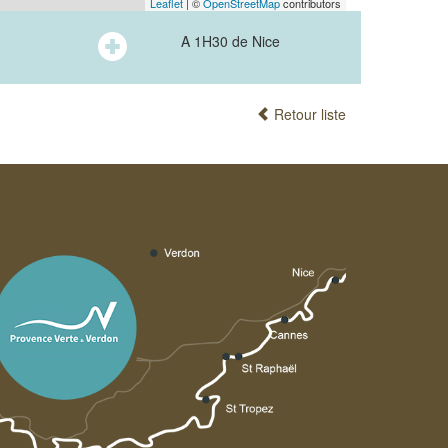
Leaflet
| ©
OpenStreetMap
contributors
A 1H30 de Nice
Retour liste