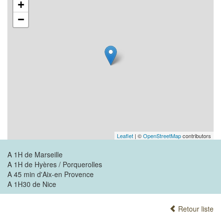
+
−
Leaflet
| ©
OpenStreetMap
contributors
A 1H de Marseille
A 1H de Hyères / Porquerolles
A 45 min d'Aix-en Provence
A 1H30 de Nice
Retour liste