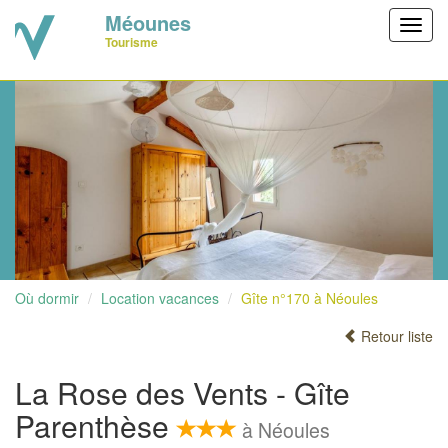
Méounes
Toggl
Tourisme
navig
Où dormir
Location vacances
Gîte n°170 à Néoules
Retour liste
La Rose des Vents - Gîte
Parenthèse
à Néoules