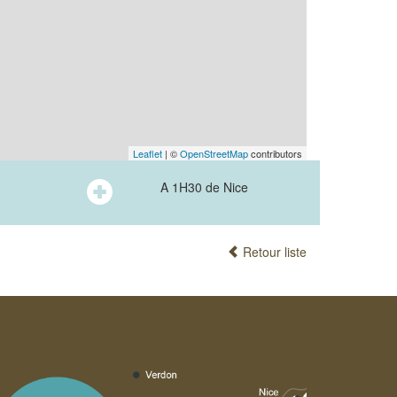
Leaflet
| ©
OpenStreetMap
contributors
A 1H30 de Nice
Retour liste