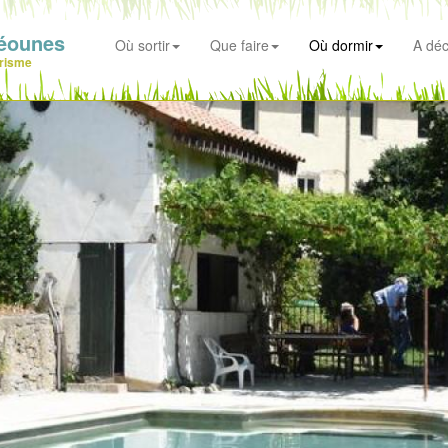
éounes
Où sortir
Que faire
Où dormir
A déc
risme