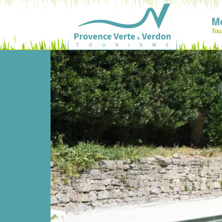
M
Tou