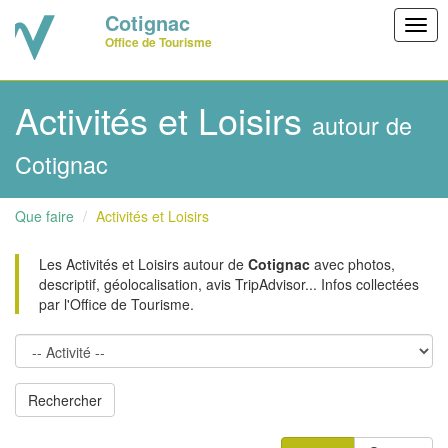
Cotignac
Togg
Office de Tourisme
navig
Activités et Loisirs
autour de
Cotignac
Que faire
Activités et Loisirs
Les Activités et Loisirs autour de
Cotignac
avec photos,
descriptif, géolocalisation, avis TripAdvisor... Infos collectées
par l'Office de Tourisme.