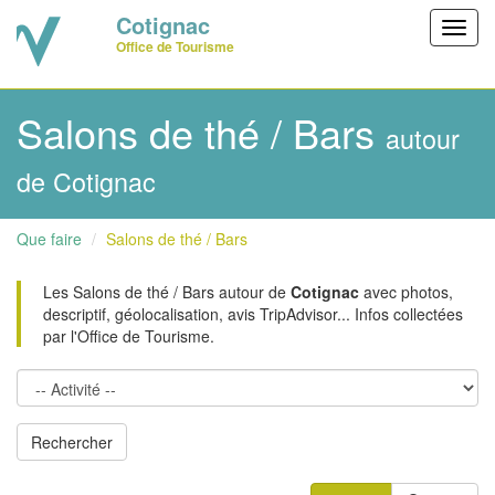
Cotignac
Toggl
Office de Tourisme
navig
Salons de thé / Bars
autour
de Cotignac
Que faire
Salons de thé / Bars
Les Salons de thé / Bars autour de
Cotignac
avec photos,
descriptif, géolocalisation, avis TripAdvisor... Infos collectées
par l'Office de Tourisme.