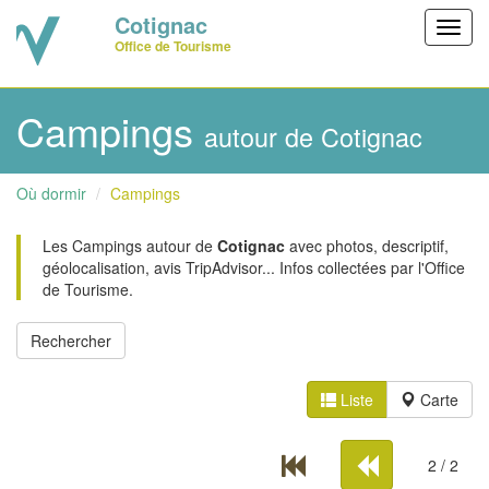
Cotignac
Toggl
Office de Tourisme
navig
Campings
autour de Cotignac
Où dormir
Campings
Les Campings autour de
Cotignac
avec photos, descriptif,
géolocalisation, avis TripAdvisor... Infos collectées par l'Office
de Tourisme.
Liste
Carte
2 / 2