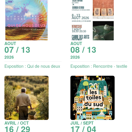
AOUT
AOUT
07 / 13
08 / 13
2026
2026
Exposition : Qui de nous deux
Exposition : Rencontre - textile
inspire l'autre
et créations en céramique
AVRIL / OCT
JUIL / SEPT
16 / 29
17 / 04