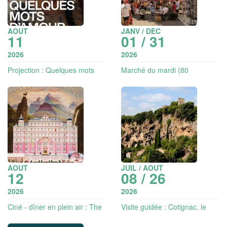
AOUT
JANV / DEC
11
01 / 31
2026
2026
Projection : Quelques mots
Marché du mardi (80
d'amour | Les toiles du sud
exposants)
AOUT
JUIL / AOUT
12
08 / 26
2026
2026
Ciné - dîner en plein air : The
Visite guidée : Cotignac, le
grand Budapest hotel
"coing" à l'ombre du rocher