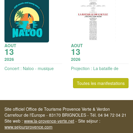
AOUT
AOUT
13
13
2026
2026
Concert : Naloo - musique
Projection : La bataille de
acoustique
Gaulle partie 2 - J'écris ton
nom | Les toiles du sud
Toutes les manifestations
Site officiel Office de Tourisme Provence Verte & Verdon
Carrefour de l'Europe - 83170 BRIGNOLES - Tél. 04 94 72 04 21
Site web :
www.la-provence-verte.net
- Site séjour :
www.sejourprovence.com