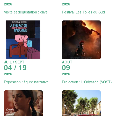
2026
2026
Visite et dégustation : olive
Festival Les Toiles du Sud
you so much
JUIL / SEPT
AOUT
04 / 19
09
2026
2026
Exposition : figure narrative
Projection : L'Odyssée (VOST)
| Les toiles du sud